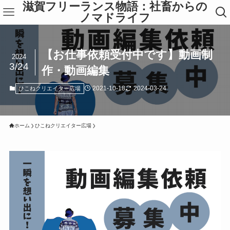
滋賀フリーランス物語：社畜からの
ノマドライフ
【お仕事依頼受付中です】動画制
2024
3/24
作・動画編集
2021-10-18
2024-03-24
ひこねクリエイター広場
ホーム
ひこねクリエイター広場