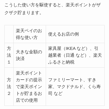
こうした使い方を駆使すると、楽天ポイントがザ
クザク貯まります。
楽天ペイのお
使えるお店の例
得な使い方
方
家具屋（IKEA など）、引
大きな金額の
法
越業者（日通 など）、楽天
決済
１
ふるさと納税
楽天ポイント
方
カードの提示
ファミリーマート、すき
法
で楽天ポイン
家、マクドナルド、くら寿
２
トが貯まるお
司 など
店での使用