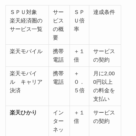
ＳＰＵ対象
サー
ＳＰ
達成条件
楽天経済圏の
ビス
Ｕ倍
サービス一覧
の概
率
要
楽天モバイル
携帯
＋１
サービス
電話
倍
の契約
楽天モバイ
携帯
＋
月に2,00
ル キャリア
電話
０．
0円以上
決済
５倍
の料金を
支払い
楽天ひかり
イン
＋１
サービス
ター
倍
の契約
ネッ