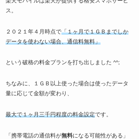
楽天モバイルは楽天が提供する格安スマホサービ
ス。
２０２１年４月時点で
「１ヶ月で１ＧＢまでしか
データを使わない場合、
通信料無料
」
という破格の料金プランを打ち出しました ^^;
ちなみに、１ＧＢ以上使った場合は使ったデータ
量に応じて金額が変わり、
最大で
１ヶ月三千円程度の料金設定
です。
「携帯電話の通信料が
無料
になる可能性がある」