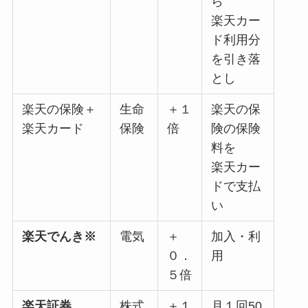
ら
楽天カー
ド利用分
を引き落
とし
楽天の保険＋
生命
＋１
楽天の保
楽天カード
保険
倍
険の保険
料を
楽天カー
ドで支払
い
楽天でんき※
電気
＋
加入・利
０．
用
５倍
楽天証券
株式
＋１
月１回50