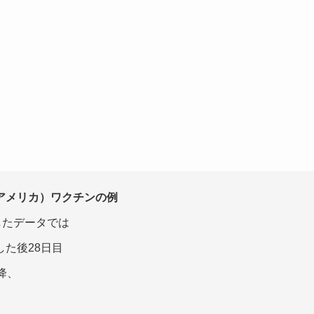
。
アメリカ）ワクチンの例
したデータでは
た後28日目
降、